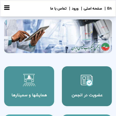
En |
صفحه اصلی |
ورود |
تماس با ما
revious
Next
عضویت در انجمن
همایشها و سمینارها