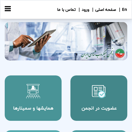
En |
صفحه اصلی |
ورود |
تماس با ما
revious
Next
عضویت در انجمن
همایشها و سمینارها