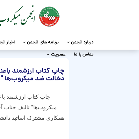
درباره انجمن
برنامه های انجمن
اخبار ان
تماس با ما
عضویت
چاپ کتاب ارزشمند باعنو
دخالت ضد میکروب‌ها "
چاپ
کتاب ارزشمند
با
میکروب‌ها
"
تالیف
جناب آق
همکاری مشترک اساتید دانشگ