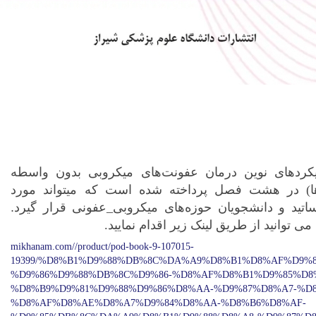
های نوین درمان عفونت‌های میکروبی بدون واسطه
ها) در هشت
فصل پرداخته شده است که میتواند مورد
تید و دانشجویان حوزه‌های میکروبی‌_‌عفونی قرار گیرد
.
توانید از طریق لینک زیر اقدام نمایید.
mikhanam.com//product/pod-book-9-107015-
19399/%D8%B1%D9%88%DB%8C%DA%A9%D8%B1%D8%AF%D9%
%D9%86%D9%88%DB%8C%D9%86-%D8%AF%D8%B1%D9%85%D8
%D8%B9%D9%81%D9%88%D9%86%D8%AA-%D9%87%D8%A7-%D
%D8%AF%D8%AE%D8%A7%D9%84%D8%AA-%D8%B6%D8%AF-