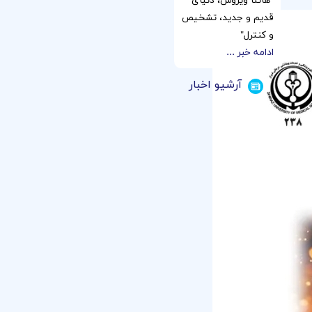
"هانتا ویروس، دنیای
قدیم و جدید، تشخیص
و کنترل"
ادامه خبر ...
آرشیو اخبار