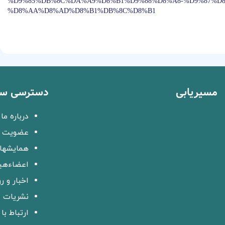
%D9%85%DB%8C%DA%A9%D8%B1%D9%88%D8%A8-%D9%87%D8
%D8%AA%D8%AD%D8%B1%DB%8C%D8%B1
مسیریابی
دسترسی سر
درباره ما
عضویت د
همایشها 
اعضاءهی
اخبار و ر
نشریات
ارتباط با 