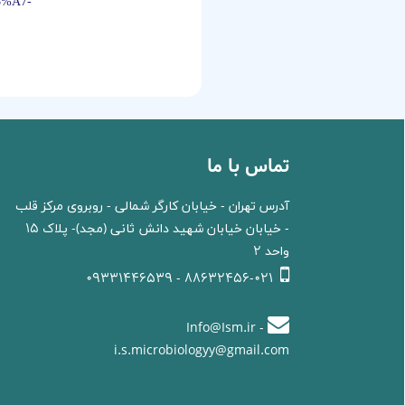
%A7-
تماس با ما
آدرس تهران - خیابان کارگر شمالی - روبروی مرکز قلب
- خیابان خیابان شهید دانش ثانی (مجد)- پلاک 15
واحد 2
88632456-021 - 09331446539
Info@Ism.ir -
i.s.microbiologyy@gmail.com