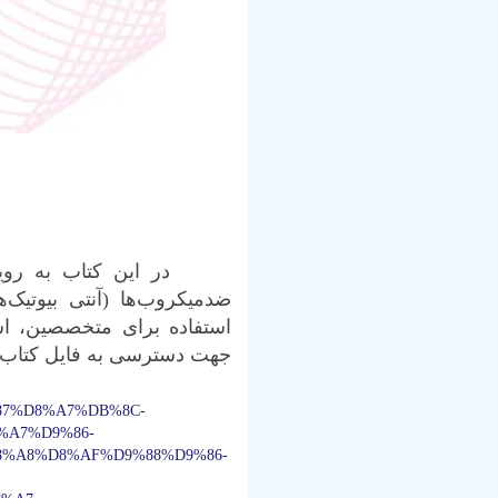
در این کتاب به رویکرد
ضدمیکروب‌ها (آنتی بیوتیک‌
استفاده برای متخصصین، اسا
جهت دسترسی به فایل کتاب می 
87%D8%A7%DB%8C-
%A7%D9%86-
8%A8%D8%AF%D9%88%D9%86-