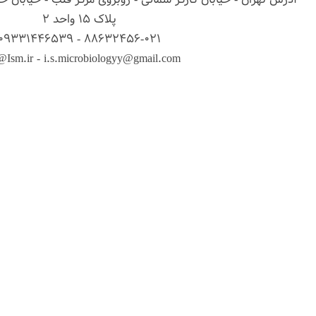
پلاک 15 واحد 2
88632456-021 - 09331446539
@Ism.ir - i.s.microbiologyy@gmail.com