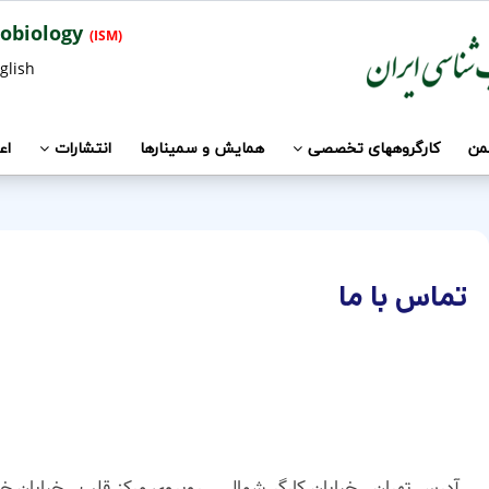
Iranian Society of Microbiology
(ISM)
glish
جمن
کارگروههای تخصصی
همایش و سمینارها
انتشارات
اع
تماس با ما
آدرس تهران - خیابان کارگر شمالی - روبروی مرکز قلب - خیابان خ