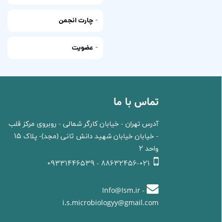
-
چارت انجمن
-
عضویت
تماس با ما
آدرس تهران - خیابان کارگر شمالی - روبروی مرکز قلب
- خیابان خیابان شهید دانش ثانی (مجد)- پلاک 15
واحد 2
88632456-021 - 09331446539
Info@Ism.ir -
i.s.microbiologyy@gmail.com