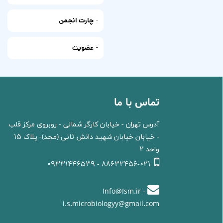
-
چارت انجمن
-
عضویت
تماس با ما
آدرس تهران - خیابان کارگر شمالی - روبروی مرکز قلب
- خیابان خیابان شهید دانش ثانی (مجد)- پلاک 15
واحد 2
88632456-021 - 09331446539
Info@Ism.ir -
i.s.microbiologyy@gmail.com