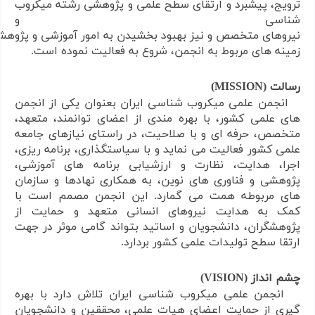
ترویج، پیشبرد
و
ارتقای سطح
علمی و پژوهشی رشته میکروب
شناسی
و
نیروهای
متخصص
و
نیز
بهبود
بخشیدن
به
امور
آموزشی
و
پژوهش
زمینه های
مربوط
به
انجمن، شروع به فعالیت نموده است.
رسالت (
MISSION
)
انجمن علمی میکروب شناسی ایران بعنوان یکی از انجمن
های علمی کشور، با بهره مندی از اعضای توانمند، متعهد،
متخصص، حرفه ای و با صلاحیت، در راستای نیازهای جامعه
علمی کشور فعالیت می نماید و با سیاستگذاری، برنامه ریزی،
اجرا، هدایت، نظارت و ارزشیابی برنامه های آموزشی،
پژوهشی و فناوری های نوین، به همکاری نهادها و سازمان
های مربوطه همت می گمارد. این انجمن مصمم است با
کمک به هدایت نیروهای انسانی متعهد و حمایت از
پژوهشگران، دانشجویان و اساتید بتواند گامی موثر در جهت
ارتقا سطح تولیدات علمی کشور بردارد.
چشم انداز (
VISION
)
انجمن علمی میکروب شناسی ایران تلاش دارد با بهره
گیری از حمایت اعضای هیات علمی، محققین و دانشجویان