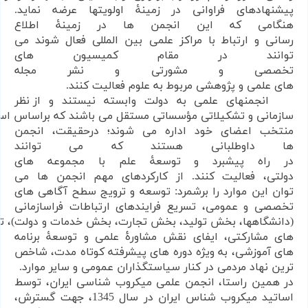
پیشنهادهای
فراوانی
در
زمینۀ
اولویتها
عرضه نماید.
هنگامی
که
این
انجمن ها
در
زمینۀ اطلاع
رسانی
و
ارتباط
با
مراکز
علمی
بین المللی
فعال
شوند
می
توانند
در
مقام
کمیسیون های
تخصصی
و
مشورتی
و
نشر
مجله
های
علمی
و
پژوهشی
مربوط
به
علوم فعالیت
کنند.
انجمنهای
علمی
به
دولت
وابسته
نیستند
و
از
نظر
سازمانی
و
تشکیلاتی
مؤسساتی
مستقل
می
باشند
که
براساس
اس
منتخب
اعضای
خود
اداره
می شوند؛
درحقیقت،
انجمن
ها
داوطلبانی
هستند
که می توانند
در
راه
پیشبرد
و
توسعۀ
علم با مجموعه های
دولتی،
فعالیت
کنند. از
کارکردهای
مهم
انجمن ها
می
توان
این
موارد
را
برشمرد: توسعه و ترویج سطح آگاهی های
تخصصی و عمومی، تسریع
فرایندهای
ارتباطات فراسازمانی
(دانشگاهها،
بخش
تولید،
بخش
تجارت،
بخش
خدمات
و
دولت
(
،
ت
های
مشارکتی، ایفای
نقش
مشاورۀ
علمی
و
توسعۀ
برنامه
های
آموزشی،
به
ویژه
دوره های
پیشرفته کوتاه مدت، شاخص
ترین
نهاد
مردمی در
کنار سیاستگذاران
عمومی و سایر موارد.
در
همین
راستا،
انجمن
علمی میکروب شناسی ایران، توسط
اساتید میکروب شناس ایران در سال 1345، جهت گسترش،