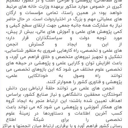
های
مطالعاتی،
پژوهشی
و طراحی
است
و
در
کشور،
تصمیم
گیری در خصوص موارد مذکور برعهده وزارت خانه های مرتبط
خواهد بود؛ در همین راستا،
تمامی
مؤسسات و ارگان
های
عملیاتی مهم
و
بزرگ
در
اختیاردولت
است. در حال حاضر
نیاز به مشارکت همه جانبه
جمعی جهت ارتقای سطح کیفی و
کمی پژوهش های
علمی و آموزش های عالی،
بیش
از
پیش،
مورد توجه دولت و سیاستگذاران قرار دارد؛
از
این
رو
ایجاد
و
گسترش
انجمن
های
علمی
و
تخصصی،
راه
کارهایی
ضروری
به
منظور
شناسایی،
تشکیل
و
تجهیز
نیروهای
متخصص
و
خلاق
فراهم
می آورد،
و
باعث
افزایش
توان
و
کارایی
علمی
و پژوهشی
در حیطه های
تخصصی علوم مختلف می شود که این بازوهای تخصصی می
توانند
راه
وصول
به
خوداتکایی علمی،
پژوهشی
و
فناوری
کشور
را
هموارتر کنند.
انجمن های
علمی می توانند
حلقۀ
ارتباطی بین دانش
آموختگان، محققین
دانشگاهی
و
نیاز صنایع کشور، براساس
اهداف تعیین شده باشند؛ این ارتباط منجر
به
ایجاد
گروه
های همکار آموزشی و
پژوهشی می شود که می تواند باعث
کسب
آخرین
اطلاعات
و
دستاوردها
در
زمینۀ
علوم
تخصصی
را
برای شبکۀ
اطلاع
رسانی
کشور
فراهم
آورد
و
با
برقراری
ارتباط
میان
انجمنها
و
مراکز
ع