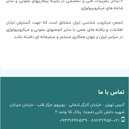
6.تبادل تجربیات فنی و تخصصی در زمینه بیماریهای عفونی و سایر
شاخه های میكروبیولوژی
انجمن میكروب شناسی ایران مشتاق است كه جهت گسترش تبادل
اطلاعات و یافته های علمی با سایر انجمنهای عفونی و میكروبیولوژی
در سراسر ایران و جهان همكاری مستمر و صمیمانه ای داشته باشد.
تماس با ما
آدرس تهران - خیابان کارگر شمالی - روبروی مرکز قلب - خیابان خیابان
شهید دانش ثانی (مجد)- پلاک 15 واحد 2
88632456-021 - 09331446539